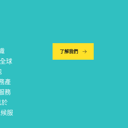
織
了解我們
應全球
包
務產
服務
已於
氣候服