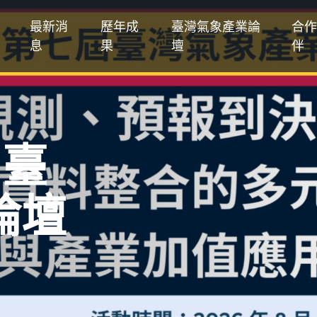
最新消
歷年成
臺灣氣象產業論
合作
息
果
壇
伴
屆臺
論壇