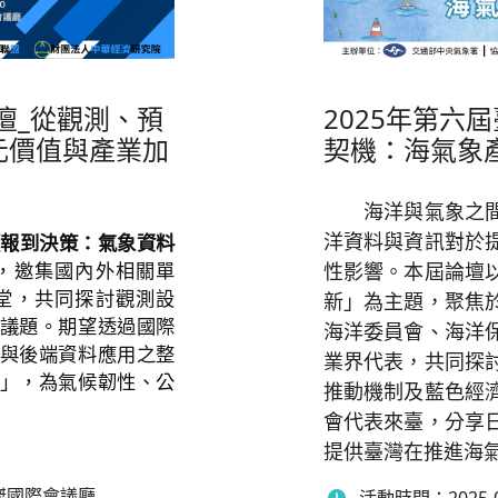
論壇_從觀測、預
2025年第六
元價值與產業加
契機：海氣象
海洋與氣象之間存
洋資料與資訊對於
預報到決策：氣象資料
性影響。本屆論壇
，邀集國內外相關單
堂，共同探討觀測設
新」為主題，聚焦
議題。期望透過國際
海洋委員會、海洋
與後端資料應用之整
業界代表，共同探
」，為氣候韌性、公
推動機制及藍色經
會代表來臺，分享
提供臺灣在推進海
傑國際會議廳
活動時間：
2025-