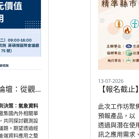
13-07-2026
業論壇：從觀
【報名截止
整合的多元價
到決策：氣象資料
此次工作坊聚
邀集國內外相關單
預報產品，以
，共同探討觀測設
透過與潛在使
議題。期望透過經
訊之應用需求
後端資料應用之整